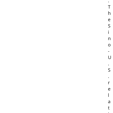
.
T
h
e
S
i
n
o
-
U
.
S
.
r
e
l
a
t