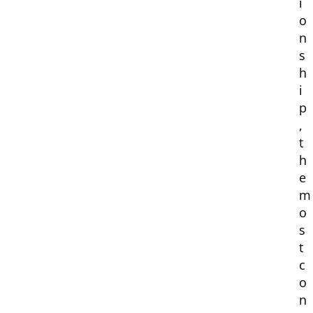
i
o
n
s
h
i
p
,
t
h
e
m
o
s
t
c
o
n