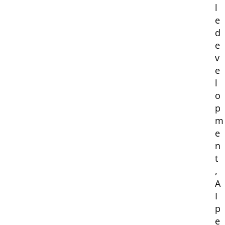
l
e
d
e
v
e
l
o
p
m
e
n
t
,
A
I
p
e