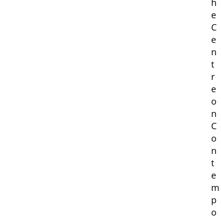
h
e
C
e
n
t
r
e
o
n
C
o
n
t
e
m
p
o