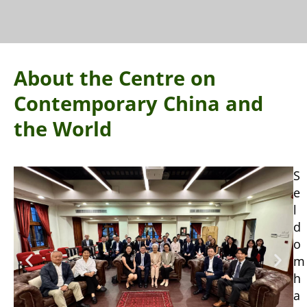
About the Centre on
Contemporary China and
the World
S
e
l
d
o
m
h
a