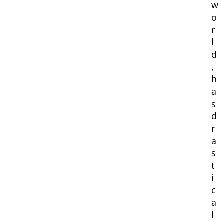
w
o
r
l
d
,
h
a
s
d
r
a
s
t
i
c
a
l