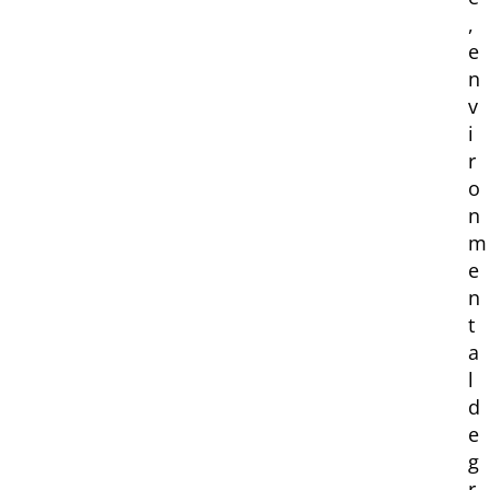
,
e
n
v
i
r
o
n
m
e
n
t
a
l
d
e
g
r