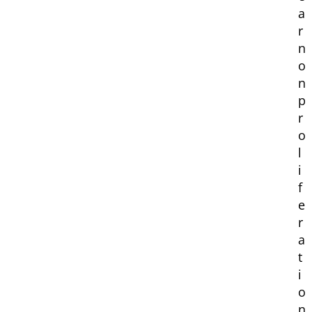
a
r
n
o
n
p
r
o
l
i
f
e
r
a
t
i
o
n