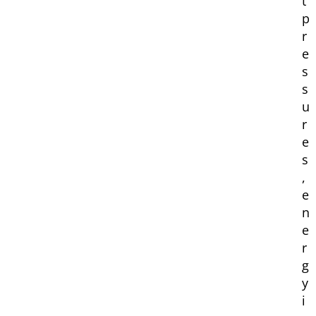
t
p
r
e
s
s
u
r
e
s
,
e
n
e
r
g
y
i