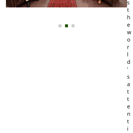
s
t
h
e
w
o
r
l
d
’
s
a
t
t
e
n
t
i