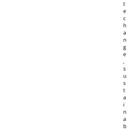
t
e
c
h
a
n
g
e
,
s
u
s
t
a
i
n
a
b